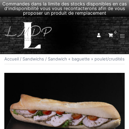
Commandes dans la limite des stocks disponibles en cas
d'indisponibilité vous vous recontacterons afin de vous
proposer un produit de remplacement
Aller
au
0
contenu
Ouvr
le
men
Accueil
/
Sandwichs
/ Sandwich « baguette » poulet/crudités