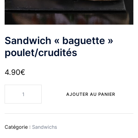
Sandwich « baguette »
poulet/crudités
4.90
€
quantité
AJOUTER AU PANIER
de
Sandwich
"baguette"
poulet/crudités
Catégorie :
Sandwichs