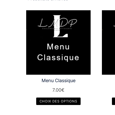
Menu Classique
7.00
€
CHOIX DES OPTIONS
Ce