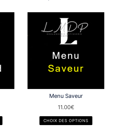
Menu Saveur
11.00
€
CHOIX DES OPTIONS
Ce