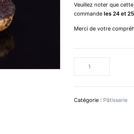
Veuillez noter que cette
commande
les 24 et 2
Merci de votre compréh
quantité
de
Salambo
Catégorie :
Pâtisserie