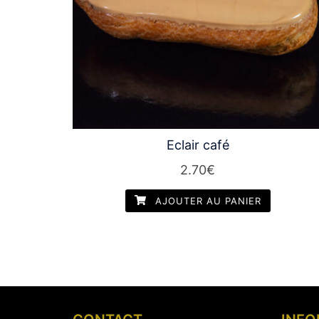
Eclair café
2.70
€
AJOUTER AU PANIER