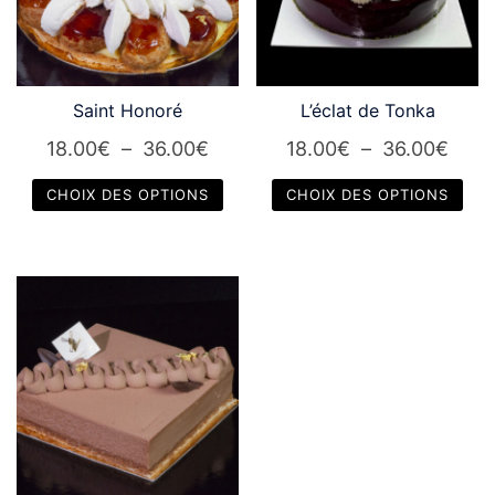
Saint Honoré
L’éclat de Tonka
Plage
Plag
18.00
€
–
36.00
€
18.00
€
–
36.00
€
de
de
CHOIX DES OPTIONS
CHOIX DES OPTIONS
prix :
prix :
Ce
Ce
18.00€
18.0
produit
produit
à
à
a
a
36.00€
36.0
plusieurs
plusieurs
variations.
variations.
Les
Les
options
options
peuvent
peuvent
être
être