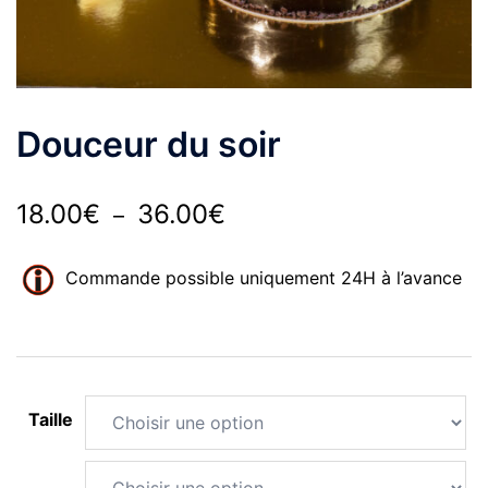
Douceur du soir
Plage
18.00
€
36.00
€
–
de
Commande possible uniquement 24H à l’avance
prix :
18.00€
à
36.00€
Taille