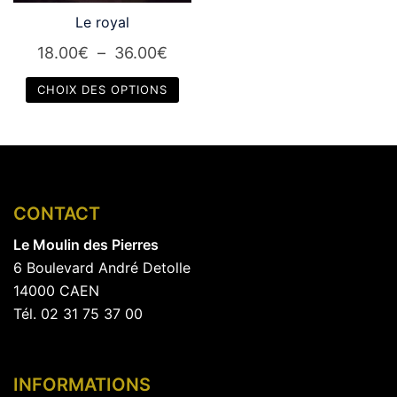
choisies
choisies
Le royal
sur
sur
la
la
Plage
18.00
€
–
36.00
€
page
page
de
CHOIX DES OPTIONS
du
du
prix :
produit
produit
Ce
18.00€
produit
à
a
36.00€
plusieurs
CONTACT
variations.
Les
Le Moulin des Pierres
options
6 Boulevard André Detolle
peuvent
14000 CAEN
être
Tél. 02 31 75 37 00
choisies
sur
la
INFORMATIONS