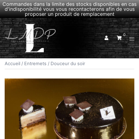
Commandes dans la limite des stocks disponibles en cas
d'indisponibilité vous vous recontacterons afin de vous
proposer un produit de remplacement
Aller
au
0
contenu
Ouvr
le
men
Accueil
/
Entremets
/ Douceur du soir