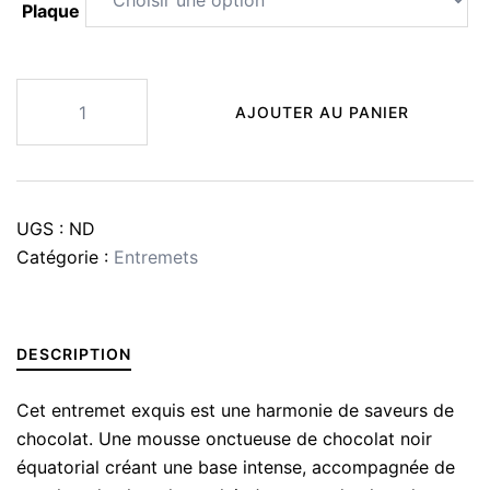
Plaque
quantité
AJOUTER AU PANIER
de
Douceur
du
soir
UGS :
ND
Catégorie :
Entremets
DESCRIPTION
Cet entremet exquis est une harmonie de saveurs de
chocolat. Une mousse onctueuse de chocolat noir
équatorial créant une base intense, accompagnée de