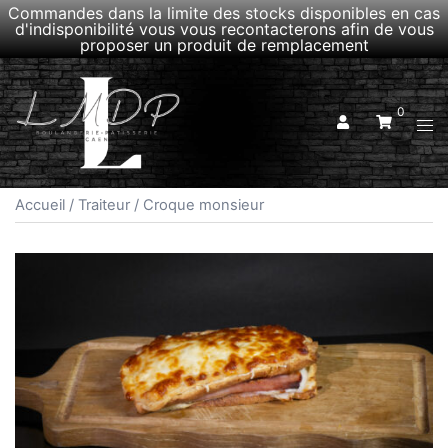
Commandes dans la limite des stocks disponibles en cas
d'indisponibilité vous vous recontacterons afin de vous
proposer un produit de remplacement
Aller
au
0
contenu
Ouvr
le
men
Accueil
/
Traiteur
/ Croque monsieur