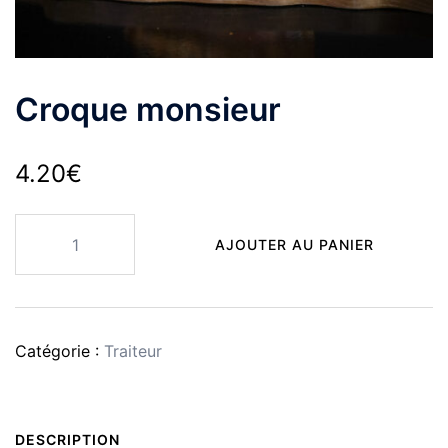
Croque monsieur
4.20
€
quantité
AJOUTER AU PANIER
de
Croque
monsieur
Catégorie :
Traiteur
DESCRIPTION