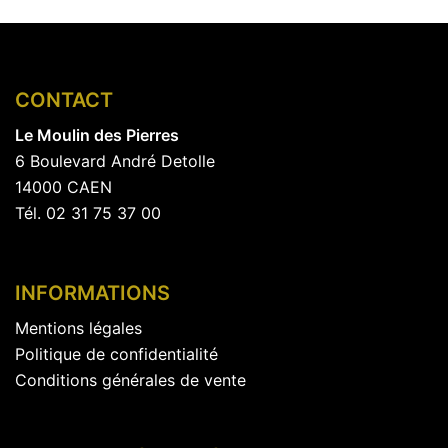
36.00€
produit
à
a
46.00€
plusieurs
CONTACT
variations.
Les
Le Moulin des Pierres
options
6 Boulevard André Detolle
peuvent
14000 CAEN
être
Tél. 02 31 75 37 00
choisies
sur
la
INFORMATIONS
page
Mentions légales
du
Politique de confidentialité
produit
Conditions générales de vente