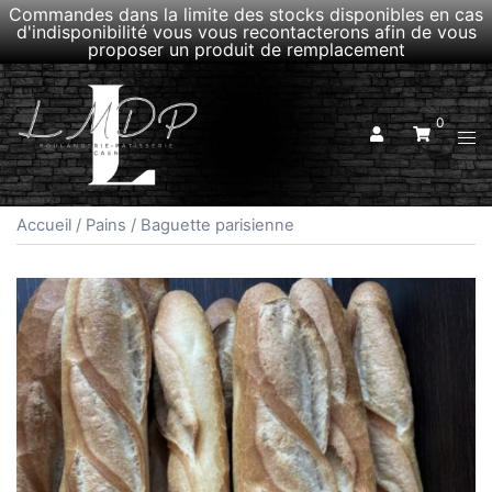
Commandes dans la limite des stocks disponibles en cas
d'indisponibilité vous vous recontacterons afin de vous
proposer un produit de remplacement
Aller
au
0
contenu
Ouvr
le
men
Accueil
/
Pains
/ Baguette parisienne