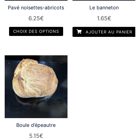
Pavé noisettes-abricots
Le banneton
6.25
€
1.65
€
CHOIX DES OPTIONS
AJOUTER AU PANIER
Ce
produit
a
plusieurs
variations.
Les
options
peuvent
être
choisies
sur
Boule d’épeautre
la
5.15
€