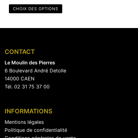
page
du
CHOIX DES OPTIONS
produit
Ce
produit
a
plusieurs
CONTACT
variations.
Les
Le Moulin des Pierres
options
6 Boulevard André Detolle
peuvent
14000 CAEN
être
Tél. 02 31 75 37 00
choisies
sur
la
INFORMATIONS
page
Mentions légales
du
Politique de confidentialité
produit