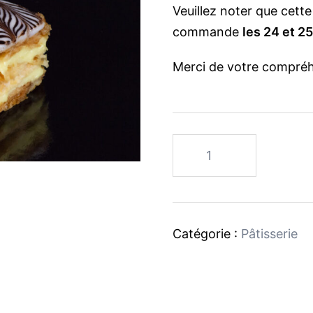
Veuillez noter que cette
commande
les 24 et 2
Merci de votre compréh
quantité
de
1000
feuilles
Catégorie :
Pâtisserie