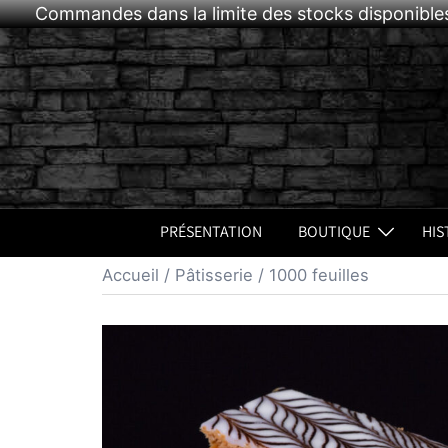
Commandes dans la limite des stocks disponibles
Aller
au
contenu
PRÉSENTATION
BOUTIQUE
HIS
Accueil
/
Pâtisserie
/ 1000 feuilles